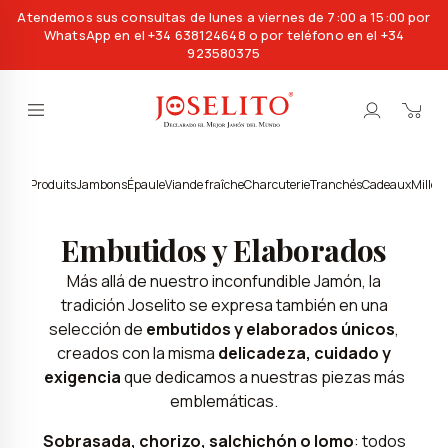
Atendemos sus consultas de lunes a viernes de 7:00 a 15:00 por
WhatsApp en el +34 638124648 o por teléfono en el +34
923580375
soires
Produits
Jambons
Épaule
Viande fraîche
Charcuterie
Tranchés
Cadeaux
Millés
Embutidos y Elaborados
Más allá de nuestro inconfundible Jamón, la
tradición Joselito se expresa también en una
selección de
embutidos y elaborados únicos
,
creados con la misma
delicadeza, cuidado y
exigencia
que dedicamos a nuestras piezas más
emblemáticas.
Sobrasada, chorizo, salchichón o lomo
: todos