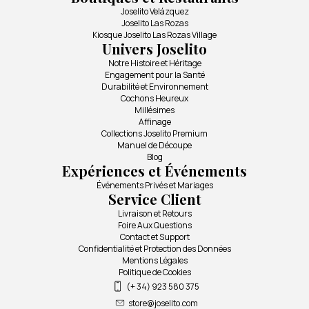
Joselito Velázquez
Joselito Las Rozas
Kiosque Joselito Las Rozas Village
Univers Joselito
Notre Histoire et Héritage
Engagement pour la Santé
Durabilité et Environnement
Cochons Heureux
Millésimes
Affinage
Collections Joselito Premium
Manuel de Découpe
Blog
Expériences et Événements
Événements Privés et Mariages
Service Client
Livraison et Retours
Foire Aux Questions
Contact et Support
Confidentialité et Protection des Données
Mentions Légales
Politique de Cookies
(+ 34) 923 580 375
store@joselito.com