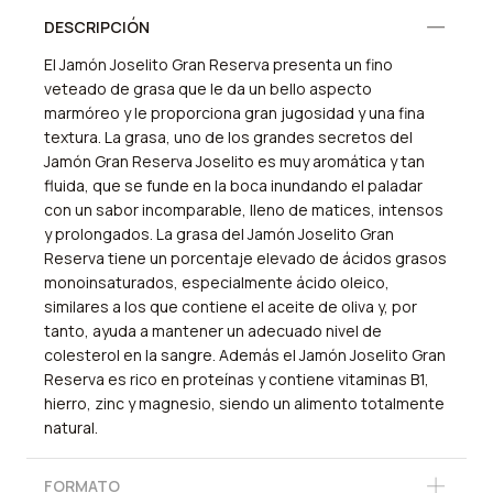
Información adicional
DESCRIPCIÓN
El Jamón Joselito Gran Reserva presenta un fino
veteado de grasa que le da un bello aspecto
marmóreo y le proporciona gran jugosidad y una fina
textura. La grasa, uno de los grandes secretos del
Jamón Gran Reserva Joselito es muy aromática y tan
fluida, que se funde en la boca inundando el paladar
con un sabor incomparable, lleno de matices, intensos
y prolongados. La grasa del Jamón Joselito Gran
Reserva tiene un porcentaje elevado de ácidos grasos
monoinsaturados, especialmente ácido oleico,
similares a los que contiene el aceite de oliva y, por
tanto, ayuda a mantener un adecuado nivel de
colesterol en la sangre. Además el Jamón Joselito Gran
Reserva es rico en proteínas y contiene vitaminas B1,
hierro, zinc y magnesio, siendo un alimento totalmente
natural.
FORMATO