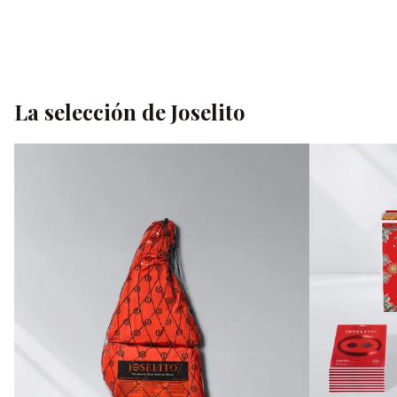
Grasa (g)
26,3 g
Fibra alimentaria (g)
0 g
Sal (g)
3,7 g
La selección de Joselito
Debido a su elaboración artesanal y a la mayor o menor infiltración
de grasa que presenten las piezas, pueden detectarse valores con
alguna desviación respecto a los descritos.