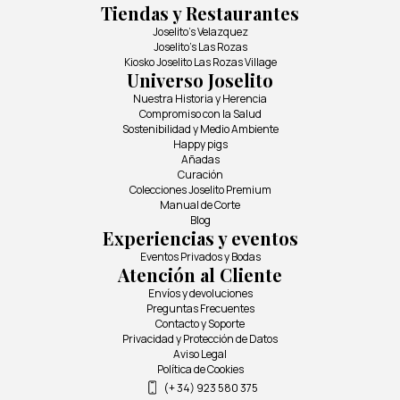
Tiendas y Restaurantes
Joselito's Velazquez
Joselito's Las Rozas
Kiosko Joselito Las Rozas Village
Universo Joselito
Nuestra Historia y Herencia
Compromiso con la Salud
Sostenibilidad y Medio Ambiente
Happy pigs
Añadas
Curación
Colecciones Joselito Premium
Manual de Corte
Blog
Experiencias y eventos
Eventos Privados y Bodas
Atención al Cliente
Envíos y devoluciones
Preguntas Frecuentes
Contacto y Soporte
Privacidad y Protección de Datos
Aviso Legal
Política de Cookies
(+ 34) 923 580 375