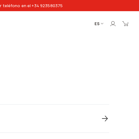
r teléfono en el +34 923580375
ES