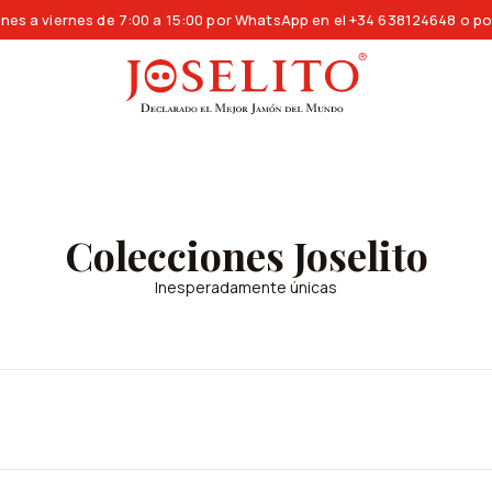
nes a viernes de 7:00 a 15:00 por WhatsApp en el +34 638124648 o po
Colecciones Joselito
Inesperadamente únicas