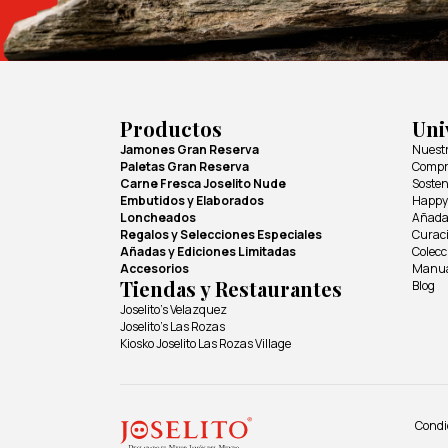
Productos
Uni
Jamones Gran Reserva
Nuestr
Paletas Gran Reserva
Compro
Carne Fresca Joselito Nude
Sosten
Embutidos y Elaborados
Happy
Loncheados
Añada
Regalos y Selecciones Especiales
Curac
Añadas y Ediciones Limitadas
Colecc
Accesorios
Manual
Tiendas y Restaurantes
Blog
Joselito's Velazquez
Joselito's Las Rozas
Kiosko Joselito Las Rozas Village
Condi