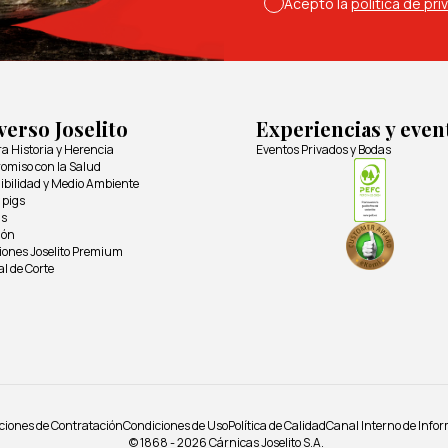
Acepto la
política de pri
verso Joselito
Experiencias y even
a Historia y Herencia
Eventos Privados y Bodas
miso con la Salud
ibilidad y Medio Ambiente
 pigs
s
ión
iones Joselito Premium
 de Corte
ciones de Contratación
Condiciones de Uso
Política de Calidad
Canal Interno de Info
© 1868 - 2026 Cárnicas Joselito S.A.