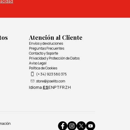
vacidad
tos
Atención al Cliente
Envíos y devoluciones
Preguntas Frecuentes
Contacto y Soporte
Privacidad y Protección de Datos
Aviso Legal
Política de Cookies
(+ 34) 923 580 375
store@joselito.com
Idioma:
ES
EN
PT
FR
ZH
rmación